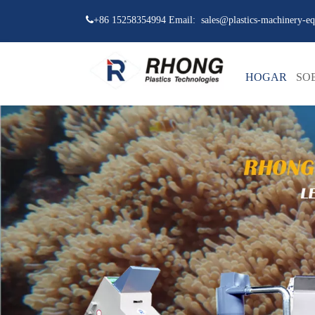

+86 15258354994 Email:
sales@plastics-machinery-e
HOGAR
SO