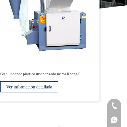
Granulador de plástico insonorizado marca Rhong R
Enfriador 
Ver información detallada
Ver i
+ 86-574
+ 86-152