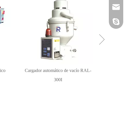
sales@pl
xiaobao1
ico
Cargador automático de vacío RAL-
Se
300I