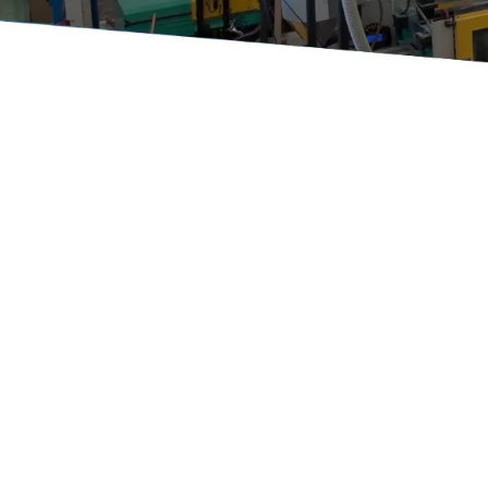
Granulador de velocidad media
Ver información detallada