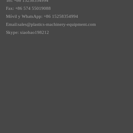
Tel: +86 15258354994
Fax: +86 574 55019088
Móvil y WhatsApp: +86 15258354994
Email:
sales@plastics-machinery-equipment.com
Skype: xiaobao198212