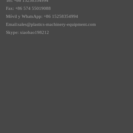
Tel: +86 15258354994
Fax: +86 574 55019088
Móvil y WhatsApp: +86 15258354994
Email:
sales@plastics-machinery-equipment.com
Skype: xiaobao198212