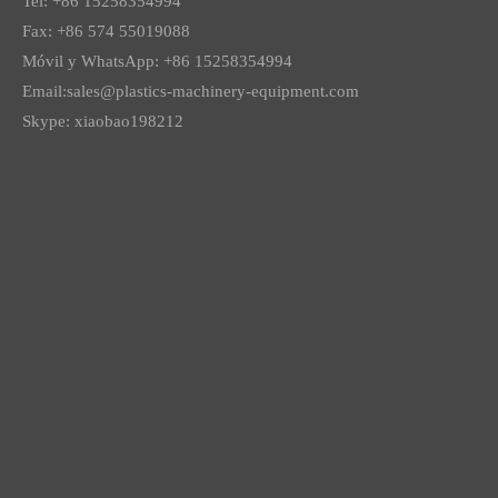
Tel: +86 15258354994
Fax: +86 574 55019088
Móvil y WhatsApp: +86 15258354994
Email:
sales@plastics-machinery-equipment.com
Skype: xiaobao198212