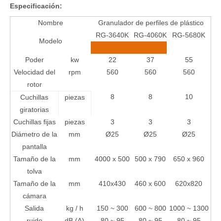
Especificación:
Nombre
Granulador de perfiles de plástico
RG-3640K
RG-4060K
RG-5680K
Modelo
Poder
kw
22
37
55
Velocidad del
rpm
560
560
560
rotor
8
8
10
Cuchillas
piezas
giratorias
Cuchillas fijas
piezas
3
3
3
Diámetro de la
mm
Ø25
Ø25
Ø25
pantalla
Tamaño de la
mm
4000 x 500
500 x 790
650 x 960
tolva
Tamaño de la
mm
410x430
460 x 600
620x820
cámara
Salida
kg / h
150 ~ 300
600 ~ 800
1000 ~ 1300
ruido
dB (A)
80 ~ 95
80 ~ 95
80 ~ 95