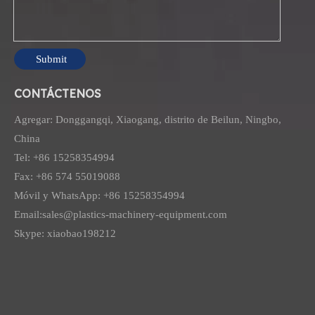
Anterior:
Submit
Siguiente:
CONTÁCTENOS
Agregar: Donggangqi, Xiaogang, distrito de Beilun, Ningbo,
China
Granulador de trituradora de películas de plástico
Tel: +86 15258354994
Fax: +86 574 55019088
Móvil y WhatsApp: +86 15258354994
Email:
sales@plastics-machinery-equipment.com
Skype: xiaobao198212