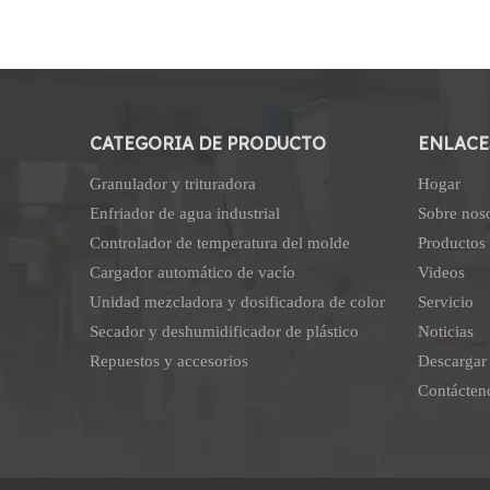
CATEGORIA DE PRODUCTO
ENLACE
Granulador y trituradora
Hogar
Enfriador de agua industrial
Sobre nos
Controlador de temperatura del molde
Productos
Cargador automático de vacío
Videos
Unidad mezcladora y dosificadora de color
Servicio
Secador y deshumidificador de plástico
Noticias
Repuestos y accesorios
Descargar
Contácten