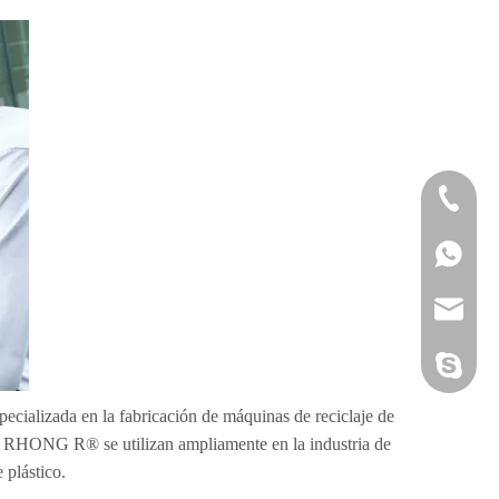
+ 86-574
+ 86-152
sales@pl
xiaobao1
cializada en la fabricación de máquinas de reciclaje de
rca RHONG R® se utilizan ampliamente en la industria de
 plástico.