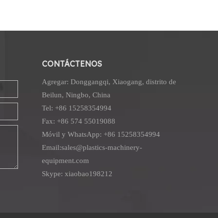
CONTÁCTENOS
Agregar: Donggangqi, Xiaogang, distrito de
Beilun, Ningbo, China
Tel: +86 15258354994
Fax: +86 574 55019088
Móvil y WhatsApp: +86 15258354994
Email:
sales@plastics-machinery-
equipment.com
Skype: xiaobao198212