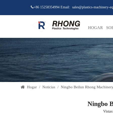

+86 15258354994 Email:
sales@plastics-machinery-e
HOGAR
SO
Hogar
/
Noticias
/
Ningbo Beilun Rhong Machinery 
Ningbo B
Vistas